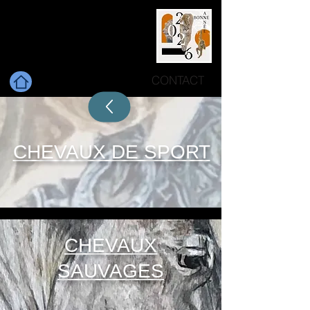
ANTONIA TIRLI
DEGL'INNOCENTI
Artiste Peintre Animalier
CONTACT
CHEVAUX DE SPORT
CHEVAUX
SAUVAGES