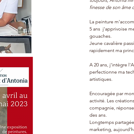
toujours, Antonia liv
finesse de son âme d'
La peinture m'accom
5 ans j'apprivoise m
gouaches.
Jeune cavalière pass
rapidement ma princi
A 20 ans, j'intègre l'A
perfectionne ma tec
artistiques.
Encouragée par mon 
activité. Les créatio
compagnie, réponses 
des ans.
Longtemps partagée 
marketing, aujourd'hu