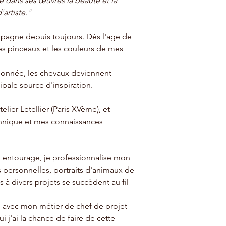
re dans ses œuvres la beauté et la
artiste."
pagne depuis toujours. Dès l'age de
es pinceaux et les couleurs de mes
ionnée, les chevaux deviennent
pale source d'inspiration.
telier Letellier (Paris XVème), et
hnique et mes connaissances
entourage, je professionnalise mon
ns personnelles, portraits d'animaux de
à divers projets se succèdent au fil
avec mon métier de chef de projet
i j'ai la chance de faire de cette