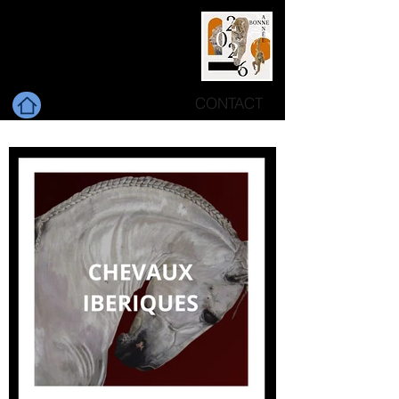
ANTONIA TIRLI
DEGL'INNOCENTI
Artiste Peintre Animalier
CONTACT